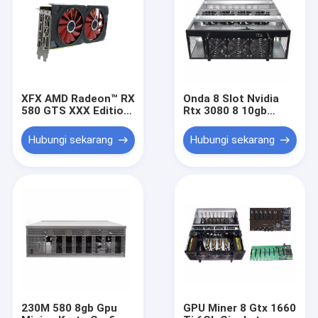
XFX AMD Radeon™ RX
Onda 8 Slot Nvidia
580 GTS XXX Edition
Rtx 3080 8 10gb
8GB Miner GPU Eth
Kartu Grafis Gpu
Ethereum Mining
Bitcoin Miner Asic
Hubungi sekarang
Hubungi sekarang
Video Card
Rig Dalam Stok
230M 580 8gb Gpu
GPU Miner 8 Gtx 1660