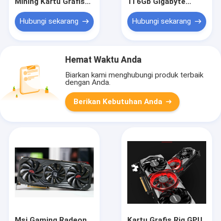
Mining Kartu Grafis
Ti 6Gb Gigabyte
Rig Case Eth Miner
Graphics Card
Cpu In Stock Asic
Ethereum Miner Asic
Hubungi sekarang
Hubungi sekarang
Rig
Hemat Waktu Anda
Biarkan kami menghubungi produk terbaik
dengan Anda.
Berikan Kebutuhan Anda
Msi Gaming Radeon
Kartu Grafis Rig GPU