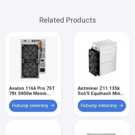
Related Products
Avalon 1166 Pro 75T
Antminer Z11 135k
78t 3400w Mesin
Sol/S Equihash Miner
Penambangan
Dan Power Supply
Bitcoin Asic
1418W Zec Miner
Hubungi sekarang
Hubungi sekarang